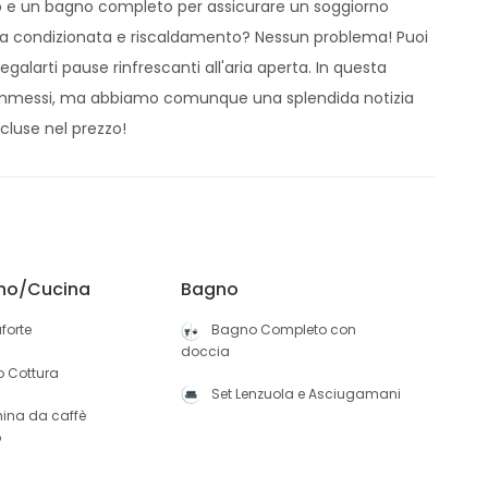
to e un bagno completo per assicurare un soggiorno
aria condizionata e riscaldamento? Nessun problema! Puoi
alarti pause rinfrescanti all'aria aperta. In questa
 ammessi, ma abbiamo comunque una splendida notizia
cluse nel prezzo!
no/Cucina
Bagno
forte
Bagno Completo con
doccia
o Cottura
Set Lenzuola e Asciugamani
ina da caffè
o