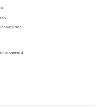
lie
onde
ina Nespresso
li Non Ammessi