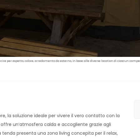
rire per aspetto, colore, arredamento da esterno, in base alle diverse location di ciascun campeg
e, la soluzione ideale per vivere il vero contatto con la
offre un’atmosfera calda e accogliente grazie agli
a tenda presenta una zona living concepita per il relax,