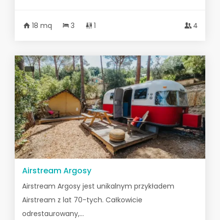
18 mq
3
1
4
Airstream Argosy
Airstream Argosy jest unikalnym przykładem
Airstream z lat 70-tych. Całkowicie
odrestaurowany,...