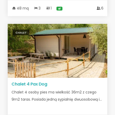
48 mq
3
1
6
CHALET
Chalet 4 Pax Dog
Chalet 4 osoby pies ma wielkość 36m2 z czego
9m2 taras. Posiada jedną sypialnię dwuosobową i...