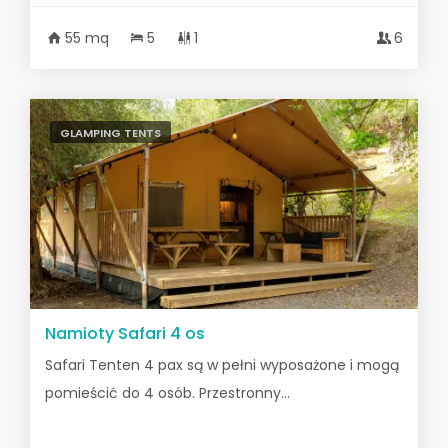
55 mq
5
1
6
GLAMPING TENTS
Namioty Safari 4 os
Safari Tenten 4 pax są w pełni wyposażone i mogą
pomieścić do 4 osób. Przestronny...