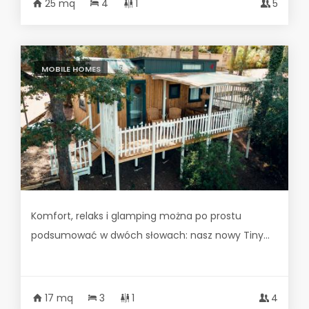
25 mq
4
1
5
MOBILE HOMES
Komfort, relaks i glamping można po prostu
podsumować w dwóch słowach: nasz nowy Tiny...
17 mq
3
1
4