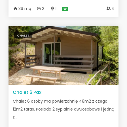
36 mq
2
1
4
CHALET
Chalet 6 Pax
Chalet 6 osoby ma powierzchnię 48m2 z czego
12m2 taras. Posiada 2 sypialnie dwuosobowe i jedną
z...