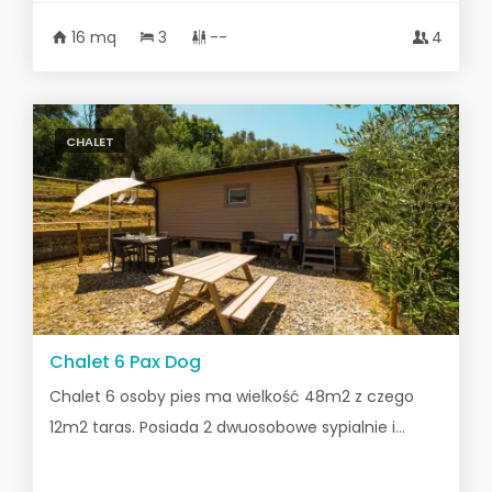
16 mq
3
--
4
CHALET
Chalet 6 Pax Dog
Chalet 6 osoby pies ma wielkość 48m2 z czego
12m2 taras. Posiada 2 dwuosobowe sypialnie i...