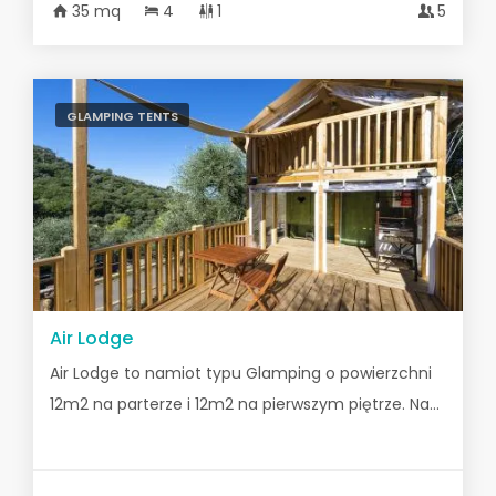
35 mq
4
1
5
GLAMPING TENTS
Air Lodge
Air Lodge to namiot typu Glamping o powierzchni
12m2 na parterze i 12m2 na pierwszym piętrze. Na...